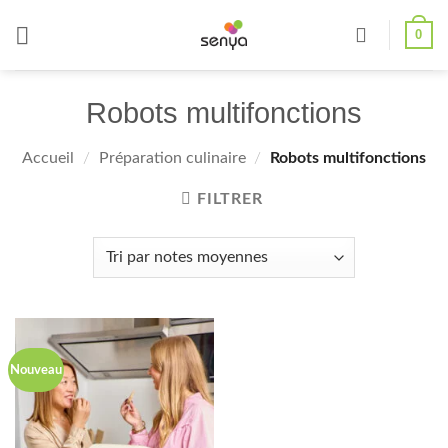
Passer
0
au
contenu
Robots multifonctions
Accueil
/
Préparation culinaire
/
Robots multifonctions
FILTRER
Nouveau