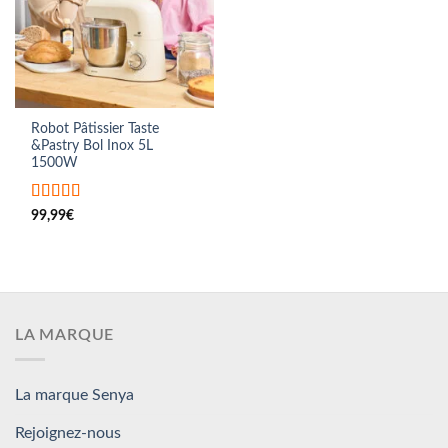
Robot Pâtissier Taste
&Pastry Bol Inox 5L
1500W
Note
5
sur 5
99,99
€
LA MARQUE
La marque Senya
Rejoignez-nous