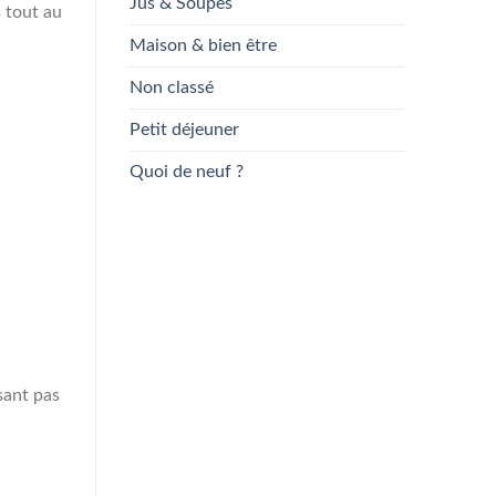
Jus & Soupes
s tout au
Maison & bien être
Non classé
Petit déjeuner
Quoi de neuf ?
sant pas