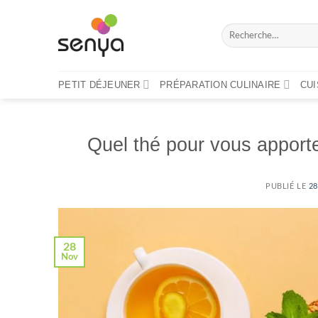
Passer
au
Recherche
contenu
pour :
PETIT DÉJEUNER
PRÉPARATION CULINAIRE
CU
Quel thé pour vous apporter
PUBLIÉ LE
2
28
Nov