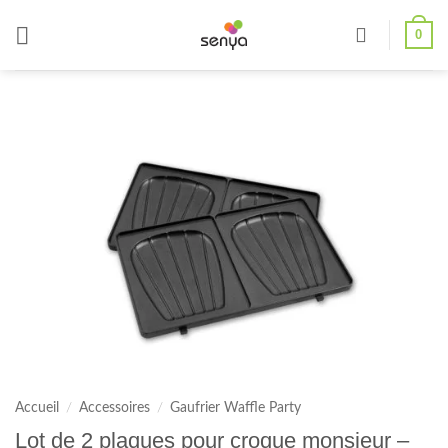
Passer
0
au
contenu
Accueil
/
Accessoires
/
Gaufrier Waffle Party
Lot de 2 plaques pour croque monsieur –