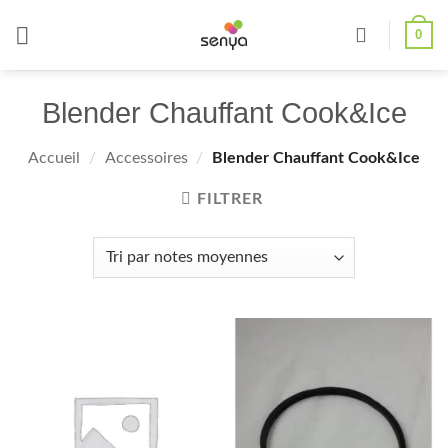
Passer
0
au
contenu
Blender Chauffant Cook&Ice
Accueil
/
Accessoires
/
Blender Chauffant Cook&Ice
FILTRER