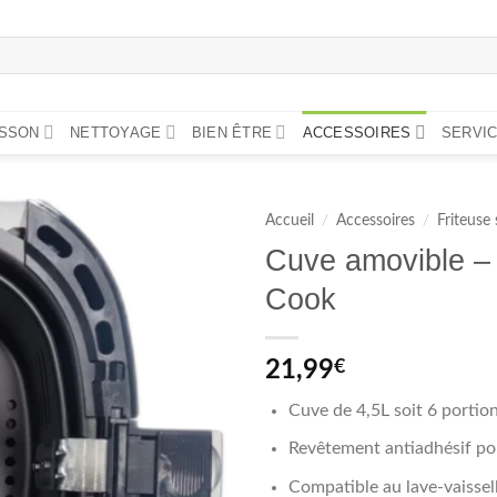
ISSON
NETTOYAGE
BIEN ÊTRE
ACCESSOIRES
SERVIC
Accueil
/
Accessoires
/
Friteuse
Cuve amovible – 
Cook
21,99
€
Cuve de 4,5L soit 6 portio
Revêtement antiadhésif pou
Compatible au lave-vaissel