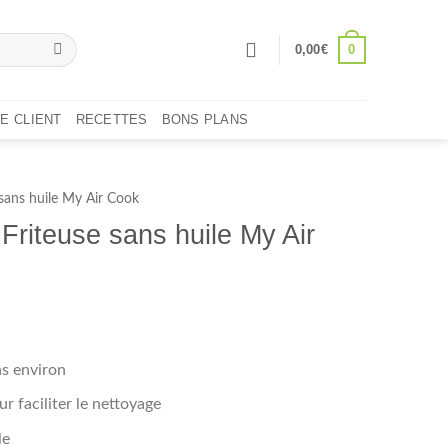
0
0,00
€
E CLIENT
RECETTES
BONS PLANS
 sans huile My Air Cook
Friteuse sans huile My Air
ns environ
r faciliter le nettoyage
le