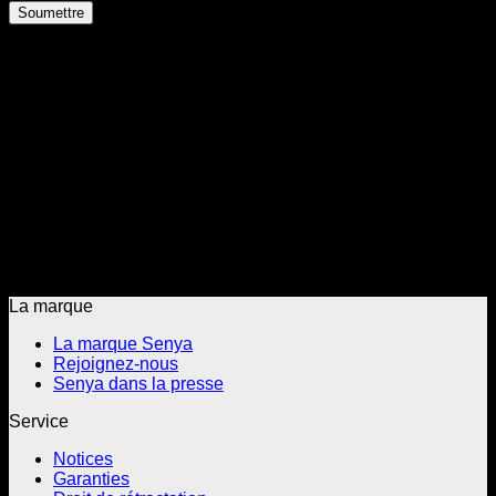
En France, la garantie légale de conformité est de 2 ans.
Pour les autres pays, la garantie légale de conformité
applicable est celle prévue par la législation du pays de
vente.
Conformément à la législation espagnole, les produits
bénéficient d’une garantie légale de conformité de 3 ans.
Cette disposition est appliquée par notre société, y compris
pour les produits achetés à partir du 1er janvier 2022,
conformément à l’entrée en vigueur de la réglementation.
Nous restons pleinement engagés dans le respect des
obligations légales applicables en Espagne.
La marque
La marque Senya
Rejoignez-nous
Senya dans la presse
Service
Notices
Garanties