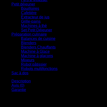
Petit déjeuner
Bouilloires
Cafetière
Extracteur de jus
Grille-pains
Machines à thé
Set Petit Déjeuner
Préparation culinaire
Balances de cuisine
Blenders
Blenders Chauffants
Machine à Glace
Machine à glaçons
Mixeurs
Robot pâtissier
Robots multifonctions
Sac à dos
Description
Avis (0)
Garantie
Pièce détachée : Couvercle antiéclaboussures compatible
avec le robot pâtissier