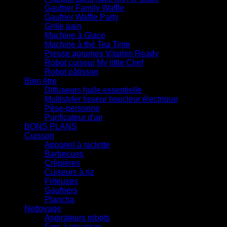
Gaufrier Family Waffle
Gaufrier Waffle Party
Grille pain
Machine à Glace
Machine à thé Tea Time
Presse agrumes Vitamin Ready
Robot cuiseur My little Chef
Robot pâtissier
Bien être
Diffuseurs huile essentielle
Multistyler lisseur boucleur électrique
Pèse-personne
Purificateur d'air
BONS PLANS
Cuisson
Appareil à raclette
Barbecues
Crêpières
Cuiseurs à riz
Friteuses
Gaufriers
Plancha
Nettoyage
Aspirateurs robots
Fers à repasser