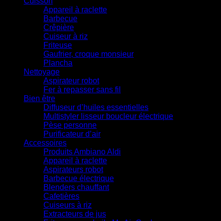
Cuisson
Appareil à raclette
Barbecue
Crêpière
Cuiseur à riz
Friteuse
Gaufrier, croque monsieur
Plancha
Nettoyage
Aspirateur robot
Fer à repasser sans fil
Bien être
Diffuseur d’huiles essentielles
Multistyler lisseur boucleur électrique
Pèse personne
Purificateur d’air
Accessoires
Produits Ambiano Aldi
Appareil à raclette
Aspirateurs robot
Barbecue électrique
Blenders chauffant
Cafetières
Cuiseurs à riz
Extracteurs de jus