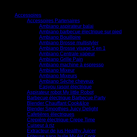
Catégories de produits
Accessoires
Accessoires Partenaires
Ambiano aspirateur balai
Ambiano barbecue électrique sur pied
Ambiano Bouilloire
Ambiano Brosse multistyler
Ambiano Brosse visage 5 en 1
Ambiano Centrale vapeur
Ambiano Grille Pain
Ambiano machine à espresso
Ambiano Mixeur
Ambiano Mixeurs
Ambiano Sèche cheveux
Easyou rasoir électrique
Aspirateur robot My little Robot
Barbecue électrique Barbecue Party
Blender Chauffant Cook&Ice
Blender Smoothies Juicy Delight
Cafetières électriques
Crepière électrique Crepe Time
Cuiseur à riz
Extracteur de jus Healthy Juicer
Friteuse sans huile My Air Cook