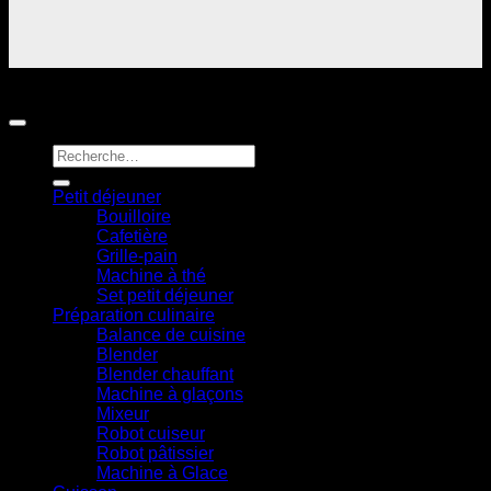
© 2026 Senya : Petits électroménagers vitaminés et
astucieux. All rights reserved
Recherche
pour :
Petit déjeuner
Bouilloire
Cafetière
Grille-pain
Machine à thé
Set petit déjeuner
Préparation culinaire
Balance de cuisine
Blender
Blender chauffant
Machine à glaçons
Mixeur
Robot cuiseur
Robot pâtissier
Machine à Glace