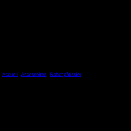
Accueil
/
Accessoires
/
Robot pâtissier
Couvercle antiéclaboussures
en acier inoxydable pour
robot pâtissier SENYA SYCP-
M056C