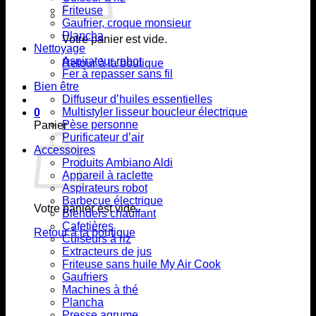
Friteuse
Gaufrier, croque monsieur
Plancha
Votre panier est vide.
Nettoyage
Aspirateur robot
Retour à la boutique
Fer à repasser sans fil
Bien être
Diffuseur d’huiles essentielles
Multistyler lisseur boucleur électrique
0
Pèse personne
Panier
Purificateur d’air
Accessoires
Produits Ambiano Aldi
Appareil à raclette
Aspirateurs robot
Barbecue électrique
Votre panier est vide.
Blenders chauffant
Cafetières
Retour à la boutique
Cuiseurs à riz
Extracteurs de jus
Friteuse sans huile My Air Cook
Gaufriers
Machines à thé
Plancha
Presse agrume