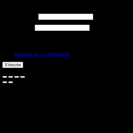
S’inscrire
Obligatoire
Adresse e-mail
*
Obligatoire
Mot de passe
*
Vos données personnelles seront utilisées pour vous
accompagner au cours de votre visite du site web, gérer
l’accès à votre compte, et pour d’autres raisons décrites dans
notre
politique de confidentialité
.
S’inscrire