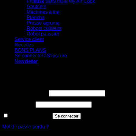
Friteuse sans huile My Air Cook
Gaufriers
Machines à thé
Plancha
Presse agrume
Robots cuiseurs
Robot pâtissier
Service client
Recettes
BONS PLANS
Se connecter / S’inscrire
Newsletter
Se connecter
Obligatoire
Identifiant ou e-mail
*
Obligatoire
Mot de passe
*
Se souvenir de moi
Se connecter
Mot de passe perdu ?