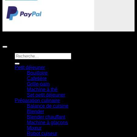
© 2026 Senya : Petits électroménagers vitaminés et
astucieux. All rights reserved
Recherche
pour :
Petit déjeuner
Bouilloire
Cafetière
Grille-pain
Machine à thé
Set petit déjeuner
Préparation culinaire
Balance de cuisine
Blender
Blender chauffant
Machine à glaçons
Mixeur
Robot cuiseur