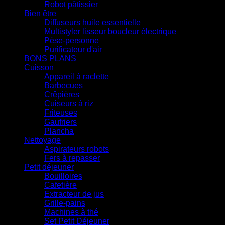
Robot pâtissier
Bien être
Diffuseurs huile essentielle
Multistyler lisseur boucleur électrique
Pèse-personne
Purificateur d'air
BONS PLANS
Cuisson
Appareil à raclette
Barbecues
Crêpières
Cuiseurs à riz
Friteuses
Gaufriers
Plancha
Nettoyage
Aspirateurs robots
Fers à repasser
Petit déjeuner
Bouilloires
Cafetière
Extracteur de jus
Grille-pains
Machines à thé
Set Petit Déjeuner