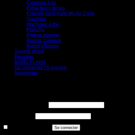
Cuiseurs à riz
Extracteurs de jus
Friteuse sans huile My Air Cook
Gaufriers
Machines à thé
Plancha
Presse agrume
Robots cuiseurs
Robot pâtissier
Service client
Recettes
BONS PLANS
Se connecter / S’inscrire
Newsletter
Se connecter
Obligatoire
Identifiant ou e-mail
*
Obligatoire
Mot de passe
*
Se souvenir de moi
Se connecter