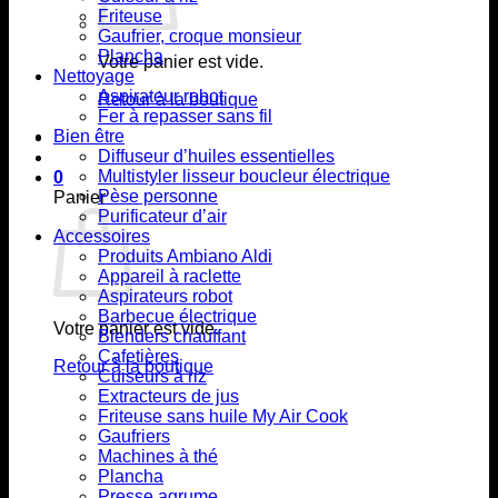
Friteuse
Gaufrier, croque monsieur
Plancha
Votre panier est vide.
Nettoyage
Aspirateur robot
Retour à la boutique
Fer à repasser sans fil
Bien être
Diffuseur d’huiles essentielles
Multistyler lisseur boucleur électrique
0
Pèse personne
Panier
Purificateur d’air
Accessoires
Produits Ambiano Aldi
Appareil à raclette
Aspirateurs robot
Barbecue électrique
Votre panier est vide.
Blenders chauffant
Cafetières
Retour à la boutique
Cuiseurs à riz
Extracteurs de jus
Friteuse sans huile My Air Cook
Gaufriers
Machines à thé
Plancha
Presse agrume