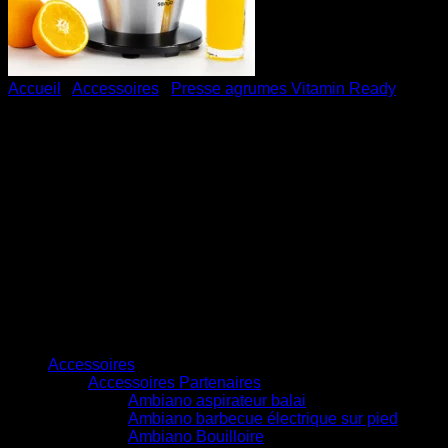
Accueil
/
Accessoires
/
Presse agrumes Vitamin Ready
Cône amovible – Presse
agrumes électrique Vitamin
Ready
Cône amovible, conçue spécialement pour le presse
agrumes Vitamin Ready
Compatible avec le lave-vaisselle
Catégories de produits
Accessoires
Accessoires Partenaires
Ambiano aspirateur balai
Ambiano barbecue électrique sur pied
Ambiano Bouilloire