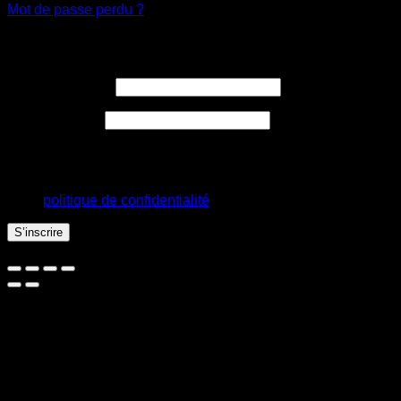
Mot de passe perdu ?
S’inscrire
Obligatoire
Adresse e-mail
*
Obligatoire
Mot de passe
*
Vos données personnelles seront utilisées pour vous
accompagner au cours de votre visite du site web, gérer
l’accès à votre compte, et pour d’autres raisons décrites dans
notre
politique de confidentialité
.
S’inscrire