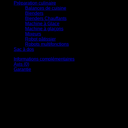
Préparation culinaire
Balances de cuisine
Blenders
Blenders Chauffants
Machine à Glace
Machine à glaçons
Mixeurs
Robot pâtissier
Robots multifonctions
Sac à dos
Informations complémentaires
Avis (0)
Garantie
Poids
0,17 kg
Coloris
EAN
Version du
Forme cylindrique (SYBF-CJ002), Forme
presse-agrumes
conique (SYBF-CJ020)
Marque