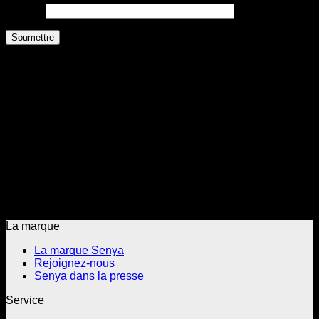
E-mail
*
En France, la garantie légale de conformité est de 2 ans.
Pour les autres pays, la garantie légale de conformité
applicable est celle prévue par la législation du pays de
vente.
Conformément à la législation espagnole, les produits
bénéficient d’une garantie légale de conformité de 3 ans.
Cette disposition est appliquée par notre société, y compris
pour les produits achetés à partir du 1er janvier 2022,
conformément à l’entrée en vigueur de la réglementation.
Nous restons pleinement engagés dans le respect des
obligations légales applicables en Espagne.
La marque
La marque Senya
Rejoignez-nous
Senya dans la presse
Service