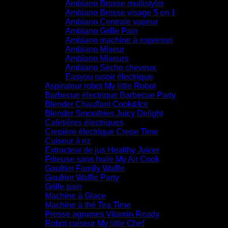
Ambiano Brosse multistyler
Ambiano Brosse visage 5 en 1
Ambiano Centrale vapeur
Ambiano Grille Pain
Ambiano machine à espresso
Ambiano Mixeur
Ambiano Mixeurs
Ambiano Sèche cheveux
Easyou rasoir électrique
Aspirateur robot My little Robot
Barbecue électrique Barbecue Party
Blender Chauffant Cook&Ice
Blender Smoothies Juicy Delight
Cafetières électriques
Crepière électrique Crepe Time
Cuiseur à riz
Extracteur de jus Healthy Juicer
Friteuse sans huile My Air Cook
Gaufrier Family Waffle
Gaufrier Waffle Party
Grille pain
Machine à Glace
Machine à thé Tea Time
Presse agrumes Vitamin Ready
Robot cuiseur My little Chef