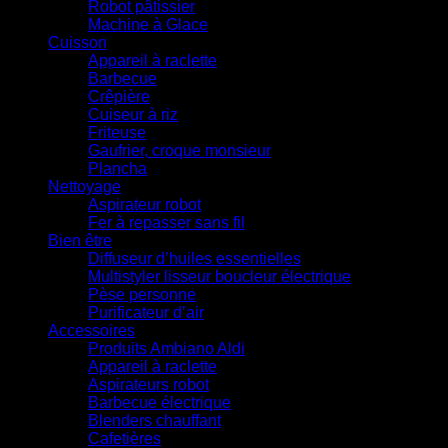
Robot pâtissier
Machine à Glace
Cuisson
Appareil à raclette
Barbecue
Crêpière
Cuiseur à riz
Friteuse
Gaufrier, croque monsieur
Plancha
Nettoyage
Aspirateur robot
Fer à repasser sans fil
Bien être
Diffuseur d’huiles essentielles
Multistyler lisseur boucleur électrique
Pèse personne
Purificateur d’air
Accessoires
Produits Ambiano Aldi
Appareil à raclette
Aspirateurs robot
Barbecue électrique
Blenders chauffant
Cafetières