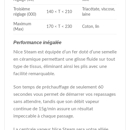
Troisième
Triacétate, viscose,
140 < T < 210
réglage (000)
laine
Maximum
170 < T < 230
Coton, lin
(Max)
Performance inégalée
Nice Steam est équipée d’un fer doté d’une semelle
en céramique permettant une glisse fluide sur tout
type de tissus, éliminant ainsi les plis avec une
facilité remarquable.
Son temps de préchauffage de seulement 60
secondes vous permet de démarrer vos repassages
sans attendre, tandis que son débit vapeur
continue de 15g/min assure un résultat
impeccable à chaque passage.
La centrale vapeur Nice Steam sera votre alliée