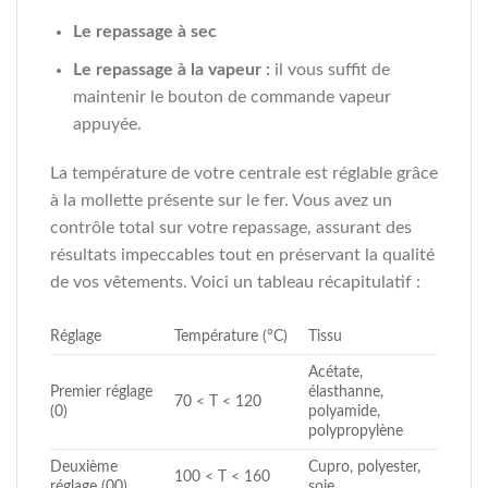
Le repassage à sec
Le repassage à la vapeur :
il vous suffit de
maintenir le bouton de commande vapeur
appuyée.
La température de votre centrale est réglable grâce
à la mollette présente sur le fer. Vous avez un
contrôle total sur votre repassage, assurant des
résultats impeccables tout en préservant la qualité
de vos vêtements. Voici un tableau récapitulatif :
Réglage
Température (°C)
Tissu
Acétate,
Premier réglage
élasthanne,
70 < T < 120
(0)
polyamide,
polypropylène
Deuxième
Cupro, polyester,
100 < T < 160
réglage (00)
soie