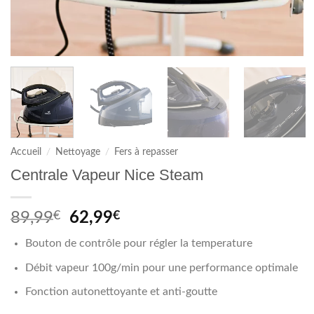
Accueil
/
Nettoyage
/
Fers à repasser
Centrale Vapeur Nice Steam
Le
Le
89,99
€
62,99
€
prix
prix
Bouton de contrôle pour régler la temperature
initial
actuel
était :
est :
Débit vapeur 100g/min pour une performance optimale
89,99€.
62,99€.
Fonction autonettoyante et anti-goutte