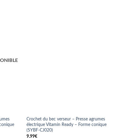
rumes
Crochet du bec verseur – Presse agrumes
 conique
électrique Vitamin Ready – Forme conique
(SYBF-CJ020)
9,99
€