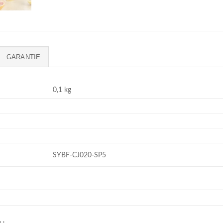
GARANTIE
0,1 kg
SYBF-CJ020-SP5
…