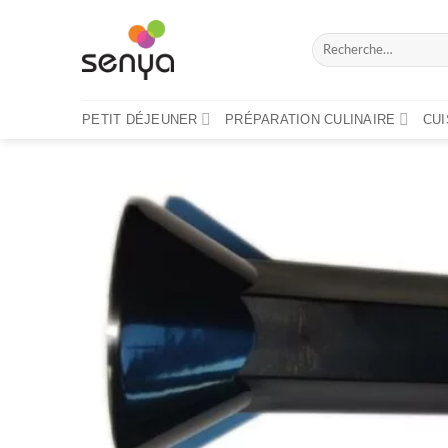
Passer
au
Recherche
contenu
pour :
PETIT DÉJEUNER
PRÉPARATION CULINAIRE
CU