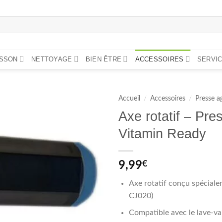
ISSON
NETTOYAGE
BIEN ÊTRE
ACCESSOIRES
SERVIC
Accueil
/
Accessoires
/
Presse 
Axe rotatif – Pre
Vitamin Ready
9,99
€
Axe rotatif conçu spécial
CJ020)
Compatible avec le lave-vai