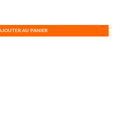
agrumes électrique Vitamin Ready
AJOUTER AU PANIER