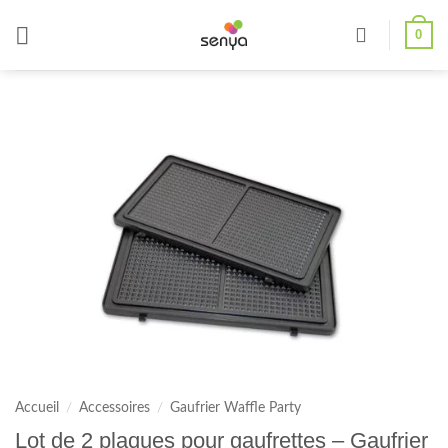
Passer
0
au
contenu
Accueil
/
Accessoires
/
Gaufrier Waffle Party
Lot de 2 plaques pour gaufrettes – Gaufrier